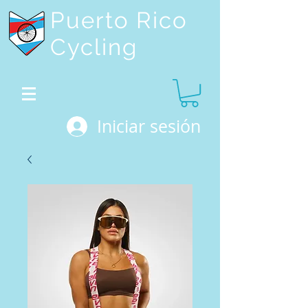
Puerto Rico
Cycling
Iniciar sesión