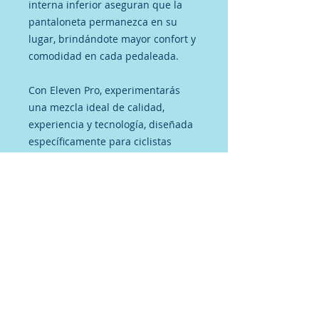
interna inferior aseguran que la
pantaloneta permanezca en su
lugar, brindándote mayor confort y
comodidad en cada pedaleada.
Con Eleven Pro, experimentarás
una mezcla ideal de calidad,
experiencia y tecnología, diseñada
específicamente para ciclistas
exigentes como tú.
No hay reseñas todavía
Comparte tu opinión. Deja la
primera reseña.
Dejar una reseña