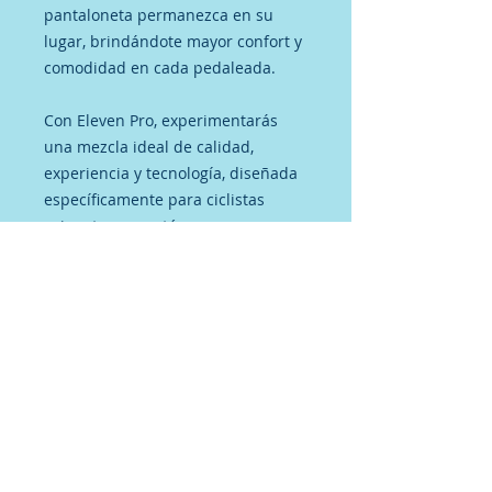
pantaloneta permanezca en su
lugar, brindándote mayor confort y
comodidad en cada pedaleada.
Con Eleven Pro, experimentarás
una mezcla ideal de calidad,
experiencia y tecnología, diseñada
específicamente para ciclistas
exigentes como tú.
No hay reseñas todavía
Comparte tu opinión. Deja la
primera reseña.
Dejar una reseña