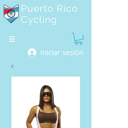
Puerto Rico
Cycling
Iniciar sesión