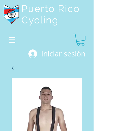
Puerto Rico
Cycling
Iniciar sesión