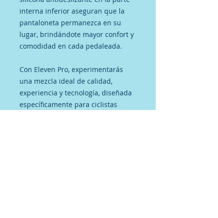
interna inferior aseguran que la
pantaloneta permanezca en su
lugar, brindándote mayor confort y
comodidad en cada pedaleada.
Con Eleven Pro, experimentarás
una mezcla ideal de calidad,
experiencia y tecnología, diseñada
específicamente para ciclistas
exigentes como tú.
No hay reseñas todavía
Comparte tu opinión. Deja la
primera reseña.