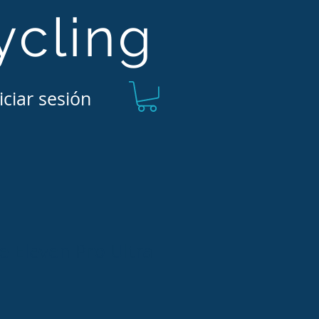
ycling
iciar sesión
 Eleven Pro Ultra