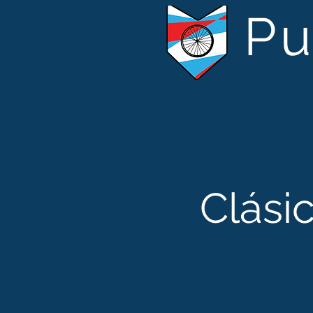
Pu
Clási