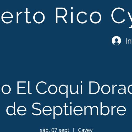
erto Rico C
In
co El Coqui Dora
de Septiembre
sáb, 07 sept
  |  
Cayey