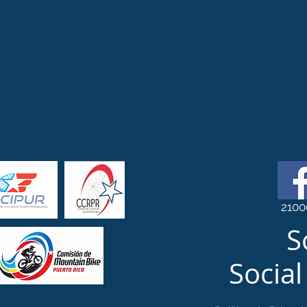
2100
S
Social